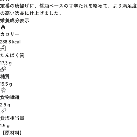
定番の唐揚げに、醤油ベースの甘辛たれを絡めて、より満足度
の高い逸品に仕上げました。
栄養成分表示
カロリー
288.8
kcal
たんぱく質
17.3
g
糖質
15.5
g
食物繊維
2.9
g
食塩相当量
1.5
g
【原材料】