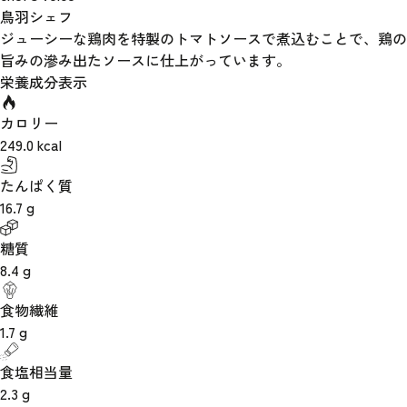
鳥羽シェフ
ジューシーな鶏肉を特製のトマトソースで煮込むことで、鶏の
旨みの滲み出たソースに仕上がっています。
栄養成分表示
カロリー
249.0
kcal
たんぱく質
16.7
g
糖質
8.4
g
食物繊維
1.7
g
食塩相当量
2.3
g