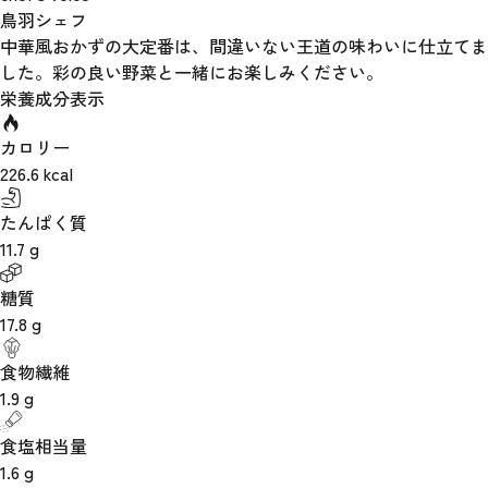
鳥羽シェフ
中華風おかずの大定番は、間違いない王道の味わいに仕立てま
した。彩の良い野菜と一緒にお楽しみください。
栄養成分表示
カロリー
226.6
kcal
たんぱく質
11.7
g
糖質
17.8
g
食物繊維
1.9
g
食塩相当量
1.6
g