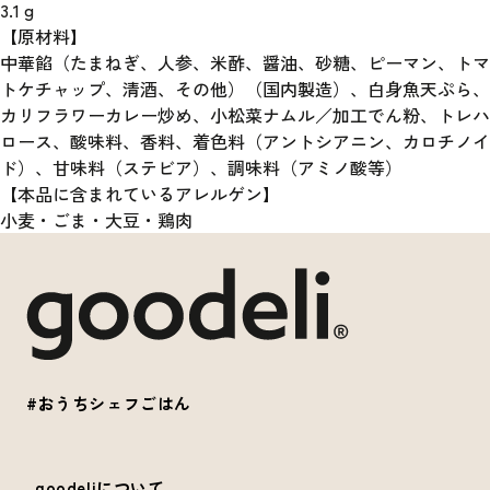
3.1
g
【原材料】
中華餡（たまねぎ、人参、米酢、醤油、砂糖、ピーマン、トマ
トケチャップ、清酒、その他）（国内製造）、白身魚天ぷら、
カリフラワーカレー炒め、小松菜ナムル／加工でん粉、トレハ
ロース、酸味料、香料、着色料（アントシアニン、カロチノイ
ド）、甘味料（ステビア）、調味料（アミノ酸等）
【本品に含まれているアレルゲン】
小麦・ごま・大豆・鶏肉
#おうちシェフごはん
goodeliについて