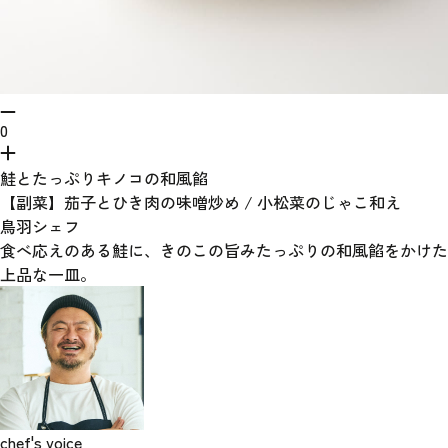
0
鮭とたっぷりキノコの和風餡
【副菜】茄子とひき肉の味噌炒め / 小松菜のじゃこ和え
鳥羽シェフ
食べ応えのある鮭に、きのこの旨みたっぷりの和風餡をかけた
上品な一皿。
chef's voice