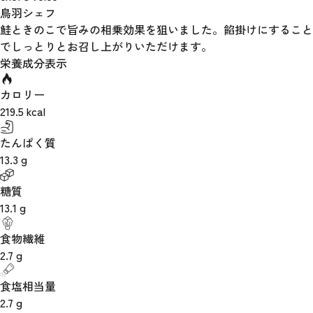
鳥羽シェフ
鮭ときのこで旨みの相乗効果を狙いました。餡掛けにすること
でしっとりとお召し上がりいただけます。
栄養成分表示
カロリー
219.5
kcal
たんぱく質
13.3
g
糖質
13.1
g
食物繊維
2.7
g
食塩相当量
2.7
g