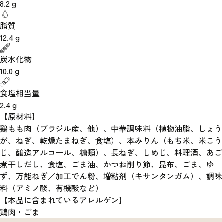
8.2
g
脂質
12.4
g
炭水化物
10.0
g
食塩相当量
2.4
g
【原材料】
鶏もも肉（ブラジル産、他）、中華調味料（植物油脂、しょう
が、ねぎ、乾燥たまねぎ、食塩）、本みりん（もち米、米こう
じ、醸造アルコール、糖類）、長ねぎ、しめじ、料理酒、あご
煮干しだし、食塩、ごま油、かつお削り節、昆布、ごま、ゆ
ず、万能ねぎ／加工でん粉、増粘剤（キサンタンガム）、調味
料（アミノ酸、有機酸など）
【本品に含まれているアレルゲン】
鶏肉・ごま