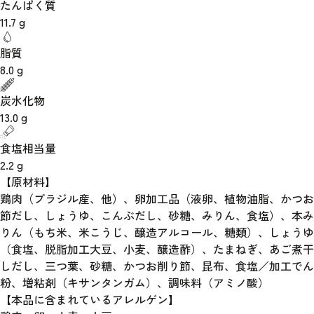
たんぱく質
11.7
g
脂質
8.0
g
炭水化物
13.0
g
食塩相当量
2.2
g
【原材料】
鶏肉（ブラジル産、他）、卵加工品（液卵、植物油脂、かつお
節だし、しょうゆ、こんぶだし、砂糖、みりん、食塩）、本み
りん（もち米、米こうじ、醸造アルコール、糖類）、しょうゆ
（食塩、脱脂加工大豆、小麦、醸造酢）、たまねぎ、あご煮干
しだし、三つ葉、砂糖、かつお削り節、昆布、食塩／加工でん
粉、増粘剤（キサンタンガム）、調味料（アミノ酸）
【本品に含まれているアレルゲン】