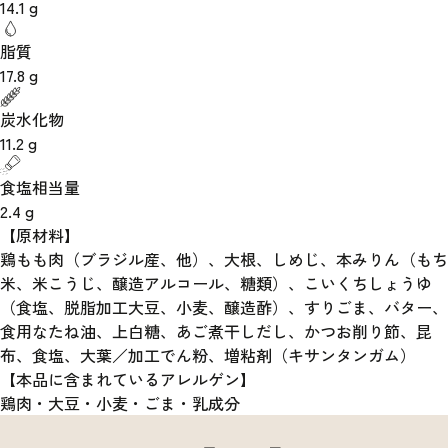
14.1
g
脂質
17.8
g
炭水化物
11.2
g
食塩相当量
2.4
g
【原材料】
鶏もも肉（ブラジル産、他）、大根、しめじ、本みりん（もち
米、米こうじ、醸造アルコール、糖類）、こいくちしょうゆ
（食塩、脱脂加工大豆、小麦、醸造酢）、すりごま、バター、
食用なたね油、上白糖、あご煮干しだし、かつお削り節、昆
布、食塩、大葉／加工でん粉、増粘剤（キサンタンガム）
【本品に含まれているアレルゲン】
鶏肉・大豆・小麦・ごま・乳成分