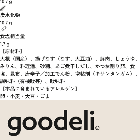
10.7
g
炭水化物
10.7
g
食塩相当量
1.7
g
【原材料】
大根（国産）、揚げなす（なす、大豆油）、豚肉、しょうゆ、
みりん、料理酒、砂糖、あご煮干しだし、かつお削り節、食
塩、昆布、唐辛子／加工でん粉、増粘剤（キサンタンガム）、
調味料（有機酸等）、酸味料
【本品に含まれているアレルゲン】
卵・小麦・大豆・ごま