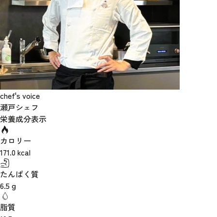
chef's voice
瀬戸シェフ
栄養成分表示
カロリー
171.0
kcal
たんぱく質
6.5
g
脂質