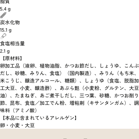
脂質
5.4
g
炭水化物
15.1
g
食塩相当量
2.1
g
【原材料】
卵加工品（液卵、植物油脂、かつお節だし、しょうゆ、こんぶ
だし、砂糖、みりん、食塩）（国内製造）、みりん（もち米、
米こうじ、醸造アルコール、糖類）、しょうゆ（食塩、脱脂加
工大豆、小麦、醸造酢）、あぶら麩（小麦粉、グルテン、大豆
油）、たまねぎ、あご煮干しだし、三つ葉、砂糖、かつお削り
節、昆布、食塩／加工でん粉、増粘剤（キサンタンガム）、調
味料（アミノ酸）
【本品に含まれているアレルゲン】
卵・小麦・大豆