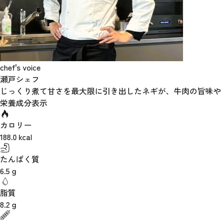
chef's voice
瀬戸シェフ
じっくり煮て甘さを最大限に引き出したネギが、牛肉の旨味や
栄養成分表示
カロリー
188.0
kcal
たんぱく質
6.5
g
脂質
8.2
g