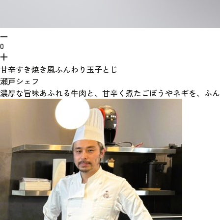
0
甘辛すき焼き風ふんわり玉子とじ
瀬戸シェフ
濃厚な旨味あふれる牛肉と、甘辛く煮たごぼうやネギを、ふん