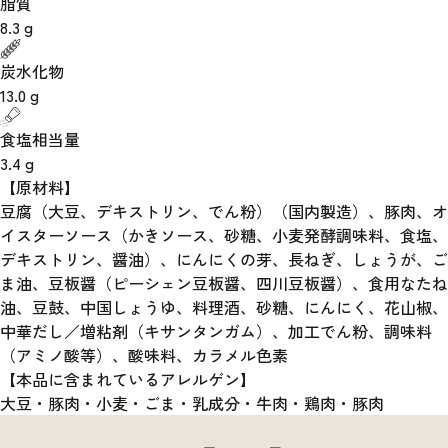
脂質
8.3
g
炭水化物
13.0
g
食塩相当量
3.4
g
【原材料】
豆腐（大豆、デキストリン、でん粉）（国内製造）、豚肉、オ
イスターソース（かきソース、砂糖、小麦発酵調味料、食塩、
デキストリン、醤油）、にんにくの芽、長ねぎ、しょうが、ご
ま油、豆板醤（ピーシェン豆板醤、四川豆板醤）、食用なたね
油、豆鼓、中国しょうゆ、料理酒、砂糖、にんにく、花山椒、
中華だし／増粘剤（キサンタンガム）、加工でん粉、調味料
（アミノ酸等）、酸味料、カラメル色素
【本品に含まれているアレルゲン】
大豆・豚肉・小麦・ごま・乳成分・牛肉・鶏肉・豚肉