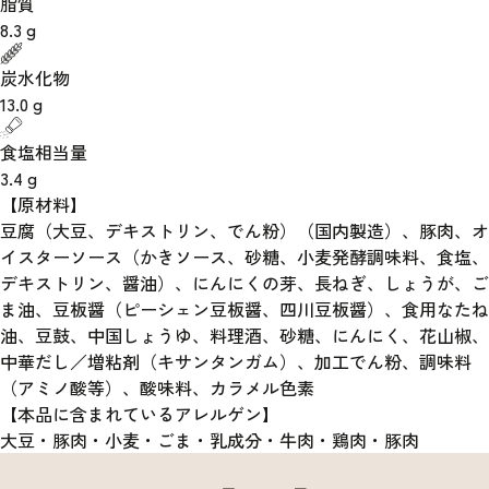
脂質
8.3
g
炭水化物
13.0
g
食塩相当量
3.4
g
【原材料】
豆腐（大豆、デキストリン、でん粉）（国内製造）、豚肉、オ
イスターソース（かきソース、砂糖、小麦発酵調味料、食塩、
デキストリン、醤油）、にんにくの芽、長ねぎ、しょうが、ご
ま油、豆板醤（ピーシェン豆板醤、四川豆板醤）、食用なたね
油、豆鼓、中国しょうゆ、料理酒、砂糖、にんにく、花山椒、
中華だし／増粘剤（キサンタンガム）、加工でん粉、調味料
（アミノ酸等）、酸味料、カラメル色素
【本品に含まれているアレルゲン】
大豆・豚肉・小麦・ごま・乳成分・牛肉・鶏肉・豚肉