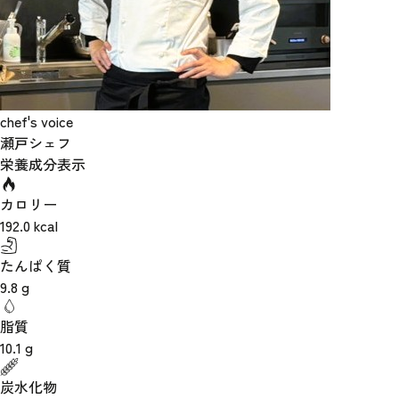
chef's voice
瀬戸シェフ
栄養成分表示
カロリー
192.0
kcal
たんぱく質
9.8
g
脂質
10.1
g
炭水化物