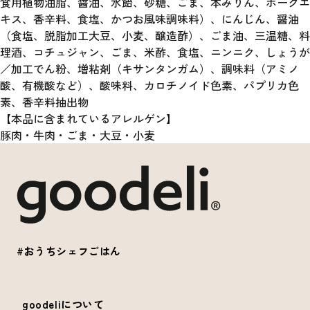
食用植物油脂、醤油、水飴、砂糖、ごま、本みりん、ポークエ
キス、香辛料、食塩、かつお風味調味料）、にんじん、醤油
（食塩、脱脂加工大豆、小麦、醸造酢）、ごま油、三温糖、料
理酒、コチュジャン、ごま、米酢、食塩、ニンニク、しょうが
／加工でん粉、増粘剤（キサンタンガム）、調味料（アミノ
酸、有機酸など）、酸味料、カロチノイド色素、パプリカ色
素、香辛料抽出物
【本品に含まれているアレルゲン】
豚肉・牛肉・ごま・大豆・小麦
#おうちシェフごはん
goodeliについて