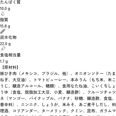
たんぱく質
10.0
g
脂質
15.8
g
炭水化物
22.0
g
食塩相当量
1.7
g
【原材料】
豚ひき肉（メキシコ、ブラジル、他）、オニオンソテー（たま
ねぎ、大豆油）、トマトピューレー、本みりん（もち米、米こ
うじ、醸造アルコール、糖類）、食用なたね油、こいくちしょ
うゆ（食塩、脱脂加工大豆、小麦、醸造酢）、フルーツチャツ
ネ（マンゴー、パイナップル、バナナ、砂糖、醸造酢、食塩、
香辛料）、ニンニク、しょうが、米みそ、あご煮干しだし、料
理酒、コリアンダー、ターメリック、クミン、昆布、ガラムマ