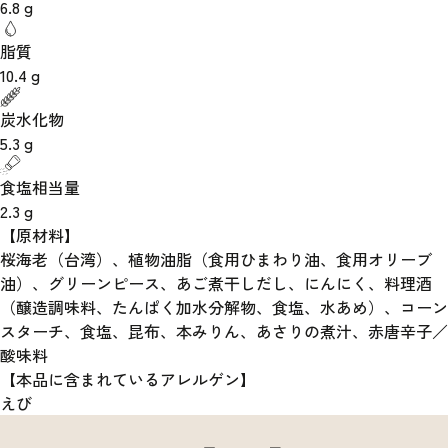
6.8
g
脂質
10.4
g
炭水化物
5.3
g
食塩相当量
2.3
g
【原材料】
桜海老（台湾）、植物油脂（食用ひまわり油、食用オリーブ
油）、グリーンピース、あご煮干しだし、にんにく、料理酒
（醸造調味料、たんぱく加水分解物、食塩、水あめ）、コーン
スターチ、食塩、昆布、本みりん、あさりの煮汁、赤唐辛子／
酸味料
【本品に含まれているアレルゲン】
えび